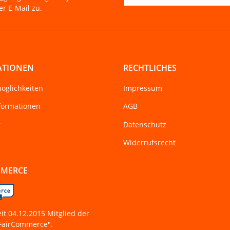
r E-Mail zu.
Newsletter Abonnieren
ATIONEN
RECHTLICHES
öglichkeiten
Impressum
formationen
AGB
r
Datenschutz
Widerrufsrecht
MMERCE
eit 04.12.2015 Mitglied der
 "FairCommerce".