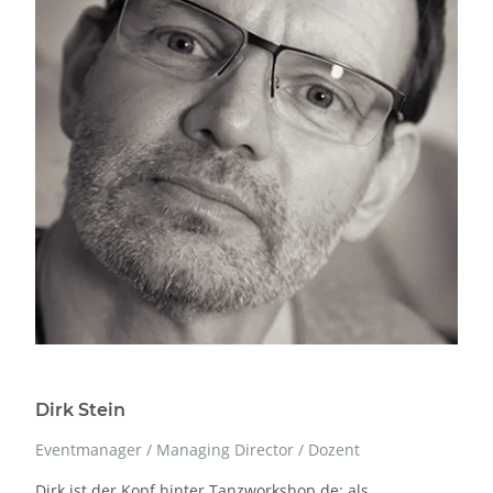
Dirk Stein
Eventmanager / Managing Director / Dozent
Dirk ist der Kopf hinter Tanzworkshop.de; als