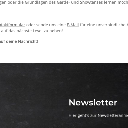
ngen oder die Grundlagen des Garde- und Showtanzes lernen möch
taktformular
oder sende uns eine
E-Mail
für eine unverbindliche A
auf das nächste Level zu heben!
uf deine Nachricht!
Newsletter
Hier geht's zur Newsletteran