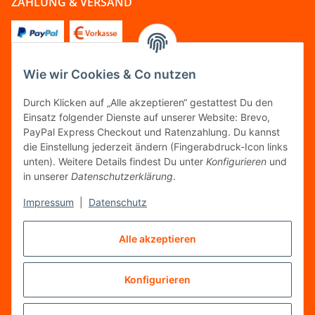
ZAHLUNG & VERSAND
Wie wir Cookies & Co nutzen
FOLGT UNS
Durch Klicken auf „Alle akzeptieren“ gestattest Du den
Einsatz folgender Dienste auf unserer Website: Brevo,
PayPal Express Checkout und Ratenzahlung. Du kannst
die Einstellung jederzeit ändern (Fingerabdruck-Icon links
unten). Weitere Details findest Du unter
Konfigurieren
und
FAIRCOMMERCE
in unserer
Datenschutzerklärung
.
Impressum
|
Datenschutz
Wir sind seit 04.12.2015 Mitglied der Initiative
"FairCommerce".
Alle akzeptieren
Konfigurieren
Vertrag widerrufen
* Alle Preise inkl. gesetzlicher MwSt.