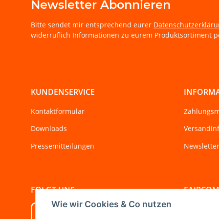
Newsletter Abonnieren
Bitte sendet mir entsprechend eurer
Datenschutzerklär
widerruflich Informationen zu eurem Produktsortiment pe
KUNDENSERVICE
INFORM
Kontaktformular
Zahlungsm
Downloads
Versandin
Pressemitteilungen
Newslette
FOLGT UNS
FAIRCO
Wie wir Cookies & Co nutzen