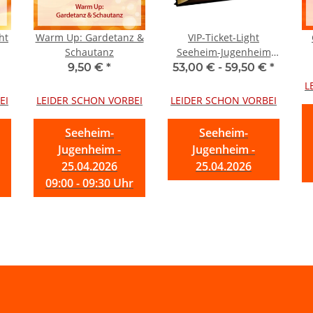
ht
Warm Up: Gardetanz &
VIP-Ticket-Light
Schautanz
Seeheim-Jugenheim
Samstag
9,50 €
*
53,00 € -
59,50 €
*
L
EI
LEIDER SCHON VORBEI
LEIDER SCHON VORBEI
Seeheim-
Seeheim-
Jugenheim -
Jugenheim -
25.04.2026
25.04.2026
09:00 - 09:30 Uhr