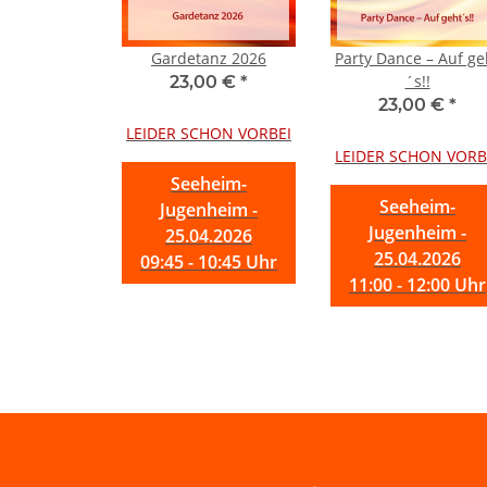
Gardetanz 2026
Party Dance – Auf ge
´s!!
23,00 €
*
23,00 €
*
LEIDER SCHON VORBEI
LEIDER SCHON VORB
Seeheim-
Seeheim-
Jugenheim -
Jugenheim -
25.04.2026
25.04.2026
09:45 - 10:45 Uhr
11:00 - 12:00 Uhr