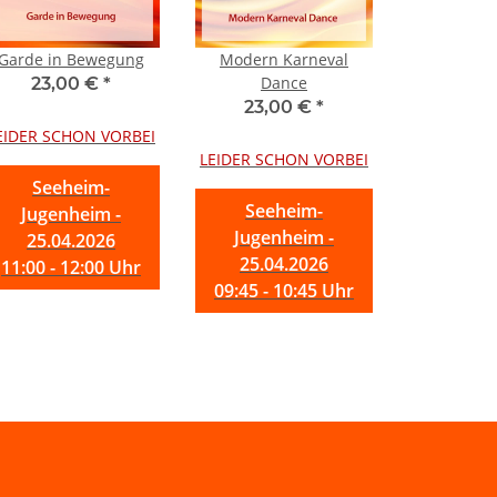
Garde in Bewegung
Modern Karneval
Dance
23,00 €
*
23,00 €
*
EIDER SCHON VORBEI
LEIDER SCHON VORBEI
Seeheim-
Seeheim-
Jugenheim -
Jugenheim -
25.04.2026
25.04.2026
11:00 - 12:00 Uhr
09:45 - 10:45 Uhr