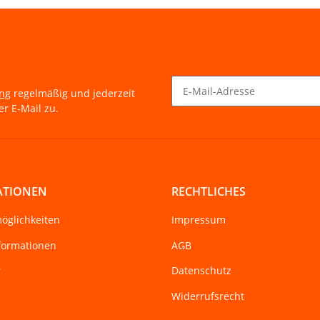
ung
regelmäßig und jederzeit
r E-Mail zu.
Newsletter Abonnieren
ATIONEN
RECHTLICHES
öglichkeiten
Impressum
formationen
AGB
r
Datenschutz
Widerrufsrecht