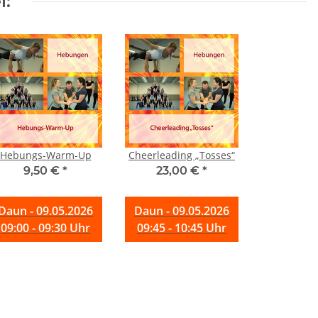
l:
Hebungs-Warm-Up
Cheerleading „Tosses“
9,50 €
*
23,00 €
*
Daun - 09.05.2026
Daun - 09.05.2026
09:00 - 09:30 Uhr
09:45 - 10:45 Uhr