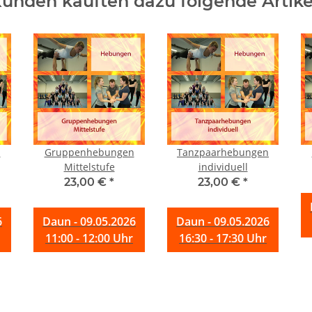
unden kauften dazu folgende Artike
n
Gruppenhebungen
Tanzpaarhebungen
Mittelstufe
individuell
23,00 €
*
23,00 €
*
6
Daun - 09.05.2026
Daun - 09.05.2026
11:00 - 12:00 Uhr
16:30 - 17:30 Uhr