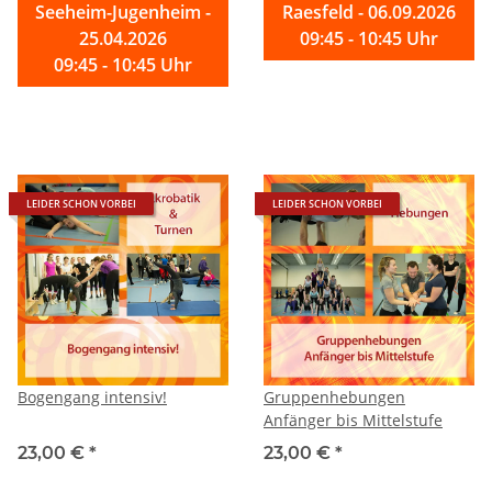
Seeheim-Jugenheim -
Raesfeld - 06.09.2026
25.04.2026
09:45 - 10:45 Uhr
09:45 - 10:45 Uhr
LEIDER SCHON VORBEI
LEIDER SCHON VORBEI
Bogengang intensiv!
Gruppenhebungen
Anfänger bis Mittelstufe
23,00 €
*
23,00 €
*