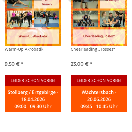
Warm-Up Akrobatik
Cheerleading „Tosses“
9,50 €
*
23,00 €
*
LEIDER SCHON VORBEI
LEIDER SCHON VORBEI
Stollberg / Erzgebirge -
Wächtersbach -
18.04.2026
20.06.2026
09:00 - 09:30 Uhr
09:45 - 10:45 Uhr