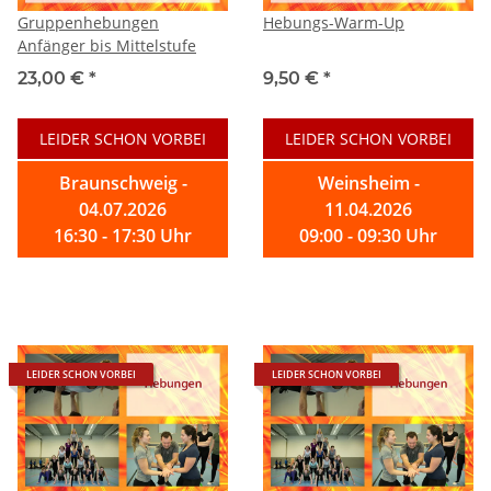
Gruppenhebungen
Hebungs-Warm-Up
Anfänger bis Mittelstufe
23,00 €
*
9,50 €
*
LEIDER SCHON VORBEI
LEIDER SCHON VORBEI
Braunschweig -
Weinsheim -
04.07.2026
11.04.2026
16:30 - 17:30 Uhr
09:00 - 09:30 Uhr
LEIDER SCHON VORBEI
LEIDER SCHON VORBEI