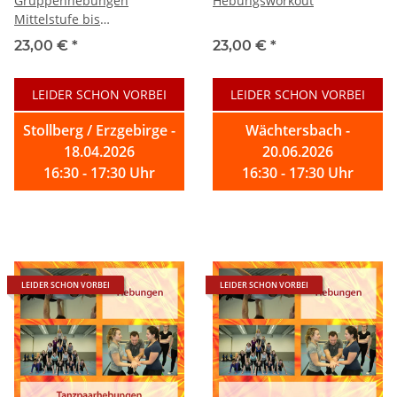
Gruppenhebungen
Hebungsworkout
Mittelstufe bis
Fortgeschrittene
23,00 €
*
23,00 €
*
LEIDER SCHON VORBEI
LEIDER SCHON VORBEI
Stollberg / Erzgebirge -
Wächtersbach -
18.04.2026
20.06.2026
16:30 - 17:30 Uhr
16:30 - 17:30 Uhr
LEIDER SCHON VORBEI
LEIDER SCHON VORBEI