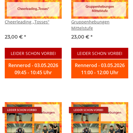
Cheerleading „Tosses“
Gruppenhebungen
Mittelstufe
23,00 €
*
23,00 €
*
LEIDER SCHON VORBEI
LEIDER SCHON VORBEI
Rennerod - 03.05.2026
Rennerod - 03.05.2026
09:45 - 10:45 Uhr
11:00 - 12:00 Uhr
LEIDER SCHON VORBEI
LEIDER SCHON VORBEI