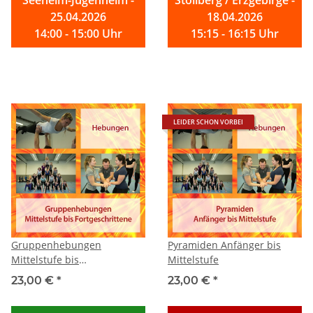
Seeheim-Jugenheim -
Stollberg / Erzgebirge -
25.04.2026
18.04.2026
14:00 - 15:00 Uhr
15:15 - 16:15 Uhr
LEIDER SCHON VORBEI
Gruppenhebungen
Pyramiden Anfänger bis
Mittelstufe bis
Mittelstufe
Fortgeschrittene
23,00 €
*
23,00 €
*