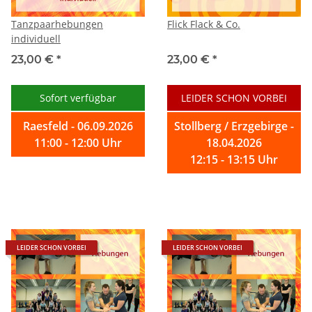
Tanzpaarhebungen
Flick Flack & Co.
individuell
23,00 €
*
23,00 €
*
Sofort verfügbar
LEIDER SCHON VORBEI
Raesfeld - 06.09.2026
Stollberg / Erzgebirge -
11:00 - 12:00 Uhr
18.04.2026
12:15 - 13:15 Uhr
LEIDER SCHON VORBEI
LEIDER SCHON VORBEI