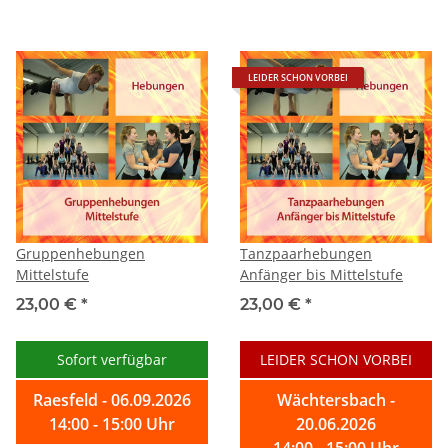
LEIDER SCHON VORBEI
Gruppenhebungen
Tanzpaarhebungen
Mittelstufe
Anfänger bis Mittelstufe
23,00 €
*
23,00 €
*
Sofort verfügbar
LEIDER SCHON VORBEI
Raesfeld - 06.09.2026
Wächtersbach -
14:00 - 15:00 Uhr
20.06.2026
14:00 - 15:00 Uhr