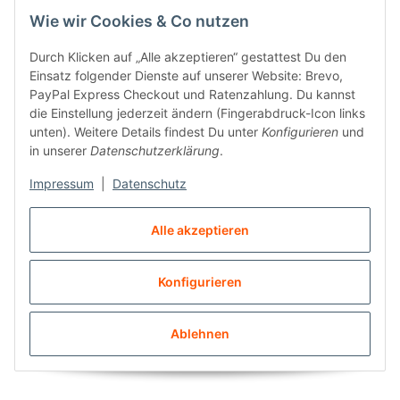
Wie wir Cookies & Co nutzen
Durch Klicken auf „Alle akzeptieren“ gestattest Du den
Einsatz folgender Dienste auf unserer Website: Brevo,
PayPal Express Checkout und Ratenzahlung. Du kannst
die Einstellung jederzeit ändern (Fingerabdruck-Icon links
Cheerleading „Tosses“
Relax and Recover
unten). Weitere Details findest Du unter
Konfigurieren
und
in unserer
Datenschutzerklärung
.
23,00 €
*
5,00 €
*
Impressum
|
Datenschutz
LEIDER SCHON VORBEI
LEIDER SCHON VORBEI
Alle akzeptieren
Heidelberg - 12.04.2026
Rennerod - 03.05.2026
16:30 - 17:30 Uhr
17:30 - 17:45 Uhr
Konfigurieren
Ablehnen