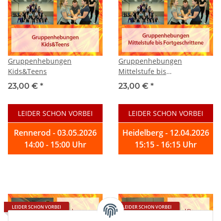
Gruppenhebungen
Gruppenhebungen
Kids&Teens
Mittelstufe bis
Fortgeschrittene
23,00 €
*
23,00 €
*
LEIDER SCHON VORBEI
LEIDER SCHON VORBEI
Rennerod - 03.05.2026
Heidelberg - 12.04.2026
14:00 - 15:00 Uhr
15:15 - 16:15 Uhr
LEIDER SCHON VORBEI
LEIDER SCHON VORBEI