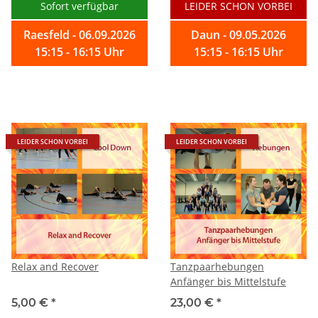
Sofort verfügbar
LEIDER SCHON VORBEI
Raesfeld - 06.09.2026
Daun - 09.05.2026
15:15 - 16:15 Uhr
15:15 - 16:15 Uhr
LEIDER SCHON VORBEI
LEIDER SCHON VORBEI
Relax and Recover
Tanzpaarhebungen
Anfänger bis Mittelstufe
5,00 €
*
23,00 €
*