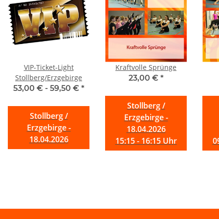
VIP-Ticket-Light
Kraftvolle Sprünge
Stollberg/Erzgebirge
23,00 €
*
53,00 € -
59,50 €
*
Stollberg /
Stollberg /
Erzgebirge -
Erzgebirge -
18.04.2026
18.04.2026
15:15 - 16:15 Uhr
0