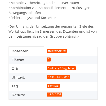
• Mentale Vorbereitung und Selbstvertrauen
• Kombination von Akrobatikelementen zu flüssigen
Bewegungsabläufen
• Fehleranalyse und Korrektur
(Der Umfang der Umsetzung der genannten Ziele des
Workshops liegt im Ermessen des Dozenten und ist von
dem Leistungsniveau der Gruppe abhängig)
Produkteigenschaft
Wert
Dozenten:
Helene Gunne
Fläche:
2
Ort:
Stollberg / Erzgebirge
Uhrzeit:
12:15 - 13:15 Uhr
Tag:
Samstag
Datum:
18.04.2026