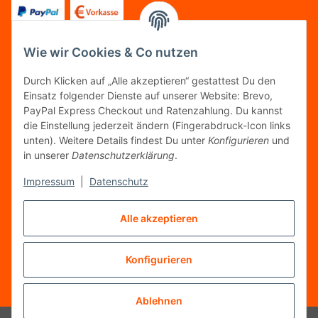
Wie wir Cookies & Co nutzen
FOLGT UNS
Durch Klicken auf „Alle akzeptieren“ gestattest Du den
Einsatz folgender Dienste auf unserer Website: Brevo,
PayPal Express Checkout und Ratenzahlung. Du kannst
die Einstellung jederzeit ändern (Fingerabdruck-Icon links
unten). Weitere Details findest Du unter
Konfigurieren
und
FAIRCOMMERCE
in unserer
Datenschutzerklärung
.
Impressum
|
Datenschutz
Wir sind seit 04.12.2015 Mitglied der Initiative
Alle akzeptieren
"FairCommerce".
Konfigurieren
Vertrag widerrufen
* Alle Preise inkl. gesetzlicher MwSt.
Ablehnen