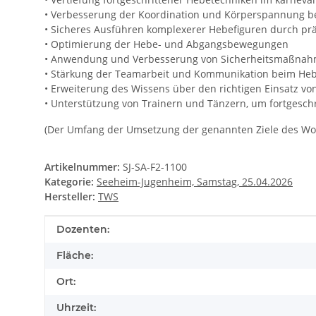
• Verbesserung der Koordination und Körperspannung b
• Sicheres Ausführen komplexerer Hebefiguren durch prä
• Optimierung der Hebe- und Abgangsbewegungen
• Anwendung und Verbesserung von Sicherheitsmaßnah
• Stärkung der Teamarbeit und Kommunikation beim He
• Erweiterung des Wissens über den richtigen Einsatz vo
• Unterstützung von Trainern und Tänzern, um fortgesch
(Der Umfang der Umsetzung der genannten Ziele des Wor
Artikelnummer:
SJ-SA-F2-1100
Kategorie:
Seeheim-Jugenheim, Samstag, 25.04.2026
Hersteller:
TWS
Produkteigenschaft
Wert
Dozenten:
Fläche:
Ort:
Uhrzeit: