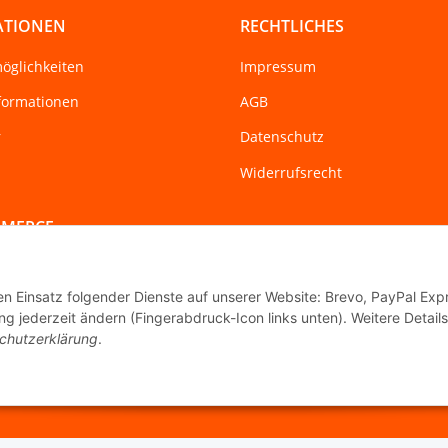
ATIONEN
RECHTLICHES
öglichkeiten
Impressum
formationen
AGB
r
Datenschutz
Widerrufsrecht
MMERCE
den Einsatz folgender Dienste auf unserer Website: Brevo, PayPal Exp
eit 04.12.2015 Mitglied der
g jederzeit ändern (Fingerabdruck-Icon links unten). Weitere Details
 "FairCommerce".
chutzerklärung
.