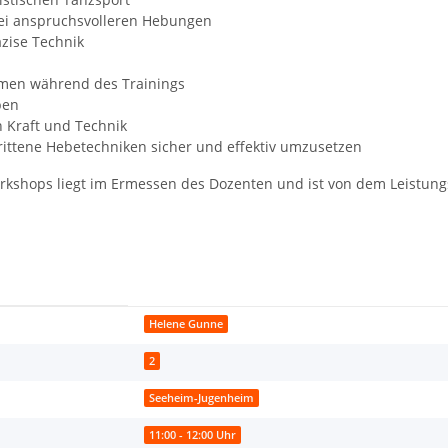
ei anspruchsvolleren Hebungen
zise Technik
men während des Trainings
ben
n Kraft und Technik
rittene Hebetechniken sicher und effektiv umzusetzen
kshops liegt im Ermessen des Dozenten und ist von dem Leistun
Helene Gunne
2
Seeheim-Jugenheim
11:00 - 12:00 Uhr