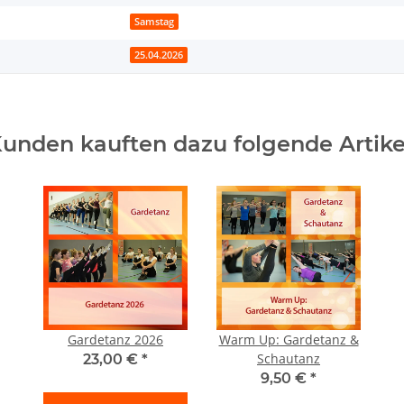
Samstag
25.04.2026
unden kauften dazu folgende Artike
Gardetanz 2026
Warm Up: Gardetanz &
Schautanz
23,00 €
*
9,50 €
*