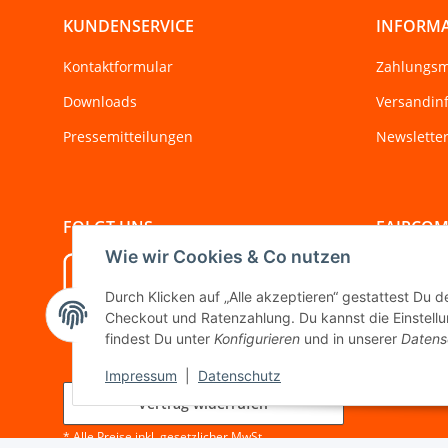
KUNDENSERVICE
INFORM
Kontaktformular
Zahlungsm
Downloads
Versandin
Pressemitteilungen
Newslette
FOLGT UNS
FAIRCO
Wie wir Cookies & Co nutzen
Durch Klicken auf „Alle akzeptieren“ gestattest Du 
Wir sind s
Checkout und Ratenzahlung. Du kannst die Einstellun
Initiative
findest Du unter
Konfigurieren
und in unserer
Datens
Impressum
|
Datenschutz
Vertrag widerrufen
* Alle Preise inkl. gesetzlicher MwSt.