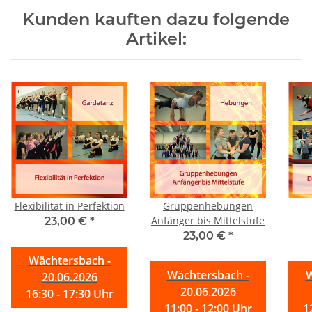
Kunden kauften dazu folgende
Artikel:
Flexibilität in Perfektion
Gruppenhebungen
Anfänger bis Mittelstufe
23,00 €
*
23,00 €
*
Wächtersbach -
Wächtersbach -
W
20.06.2026
20.06.2026
16:30 - 17:30 Uhr
11:00 - 12:00 Uhr
1