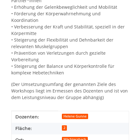
Partner*innen
• Erhöhung der Gelenkbeweglichkeit und Mobilität
• Förderung der Körperwahrnehmung und
Koordination
• Verbesserung der Kraft und Stabilität, speziell in der
Körpermitte
• Steigerung der Flexibilität und Dehnbarkeit der
relevanten Muskelgruppen
• Prävention von Verletzungen durch gezielte
Vorbereitung
• Steigerung der Balance und Körperkontrolle für
komplexe Hebetechniken
(Der Umsetzungsumfang der genannten Ziele des
Workshops liegt im Ermessen des Dozenten und ist von
dem Leistungsniveau der Gruppe abhängig)
Produkteigenschaft
Wert
Dozenten:
Helene Gunne
Fläche:
2
Ort:
Wächtersbach