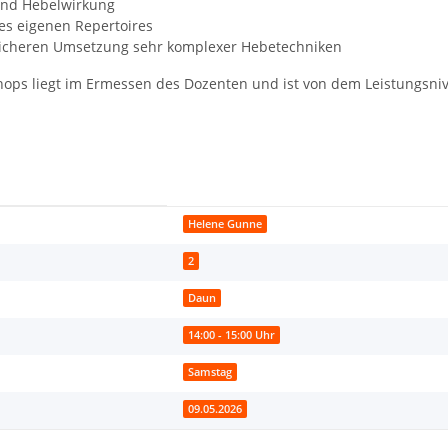
 und Hebelwirkung
des eigenen Repertoires
 sicheren Umsetzung sehr komplexer Hebetechniken
ops liegt im Ermessen des Dozenten und ist von dem Leistungsni
Helene Gunne
2
Daun
14:00 - 15:00 Uhr
Samstag
09.05.2026