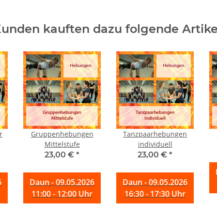
unden kauften dazu folgende Artike
r
Gruppenhebungen
Tanzpaarhebungen
Mittelstufe
individuell
23,00 €
*
23,00 €
*
6
Daun - 09.05.2026
Daun - 09.05.2026
11:00 - 12:00 Uhr
16:30 - 17:30 Uhr