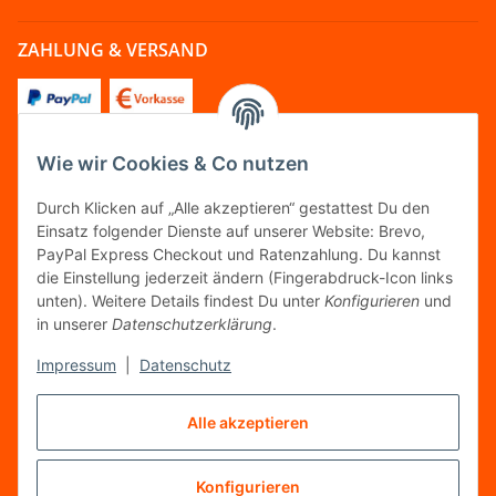
ZAHLUNG & VERSAND
Wie wir Cookies & Co nutzen
FOLGT UNS
Durch Klicken auf „Alle akzeptieren“ gestattest Du den
Einsatz folgender Dienste auf unserer Website: Brevo,
PayPal Express Checkout und Ratenzahlung. Du kannst
die Einstellung jederzeit ändern (Fingerabdruck-Icon links
unten). Weitere Details findest Du unter
Konfigurieren
und
FAIRCOMMERCE
in unserer
Datenschutzerklärung
.
Impressum
|
Datenschutz
Wir sind seit 04.12.2015 Mitglied der Initiative
"FairCommerce".
Alle akzeptieren
Konfigurieren
Vertrag widerrufen