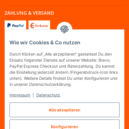
ZAHLUNG & VERSAND
Wie wir Cookies & Co nutzen
FOLGT UNS
Durch Klicken auf „Alle akzeptieren“ gestattest Du den
Einsatz folgender Dienste auf unserer Website: Brevo,
PayPal Express Checkout und Ratenzahlung. Du kannst
die Einstellung jederzeit ändern (Fingerabdruck-Icon links
unten). Weitere Details findest Du unter
Konfigurieren
und
FAIRCOMMERCE
in unserer
Datenschutzerklärung
.
Impressum
|
Datenschutz
Wir sind seit 04.12.2015 Mitglied der Initiative
"FairCommerce".
Alle akzeptieren
Konfigurieren
Vertrag widerrufen