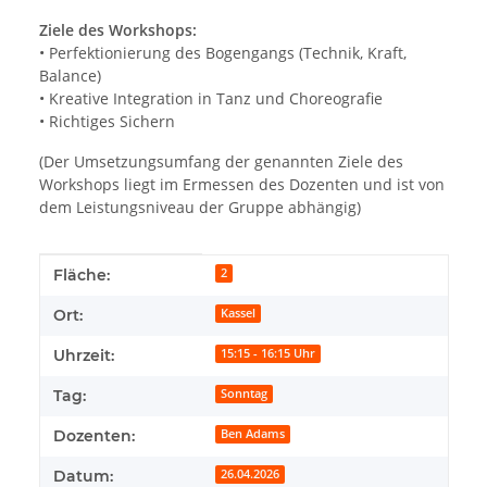
Ziele des Workshops:
• Perfektionierung des Bogengangs (Technik, Kraft,
Balance)
• Kreative Integration in Tanz und Choreografie
• Richtiges Sichern
(Der Umsetzungsumfang der genannten Ziele des
Workshops liegt im Ermessen des Dozenten und ist von
dem Leistungsniveau der Gruppe abhängig)
Produkteigenschaft
Wert
Fläche:
2
Ort:
Kassel
Uhrzeit:
15:15 - 16:15 Uhr
Tag:
Sonntag
Dozenten:
Ben Adams
Datum:
26.04.2026