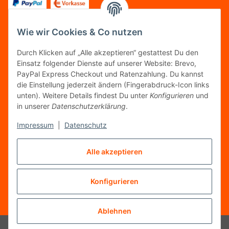
Wie wir Cookies & Co nutzen
FOLGT UNS
Durch Klicken auf „Alle akzeptieren“ gestattest Du den
Einsatz folgender Dienste auf unserer Website: Brevo,
PayPal Express Checkout und Ratenzahlung. Du kannst
die Einstellung jederzeit ändern (Fingerabdruck-Icon links
unten). Weitere Details findest Du unter
Konfigurieren
und
FAIRCOMMERCE
in unserer
Datenschutzerklärung
.
Impressum
|
Datenschutz
Wir sind seit 04.12.2015 Mitglied der Initiative
Alle akzeptieren
"FairCommerce".
Konfigurieren
Vertrag widerrufen
* Alle Preise inkl. gesetzlicher MwSt.
Ablehnen
© Tanzworkshop.de