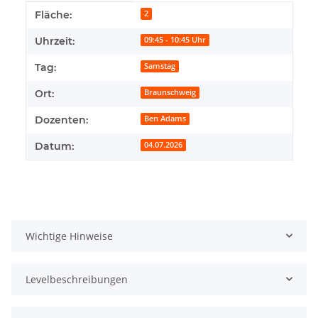
Produkteigenschaft
Wert
Fläche:
2
Uhrzeit:
09:45 - 10:45 Uhr
Tag:
Samstag
Ort:
Braunschweig
Dozenten:
Ben Adams
Datum:
04.07.2026
Wichtige Hinweise
Levelbeschreibungen