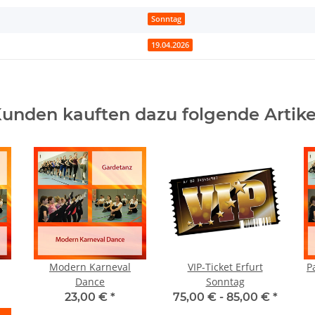
Sonntag
19.04.2026
unden kauften dazu folgende Artike
Modern Karneval
VIP-Ticket Erfurt
P
Dance
Sonntag
23,00 €
*
75,00 € -
85,00 €
*