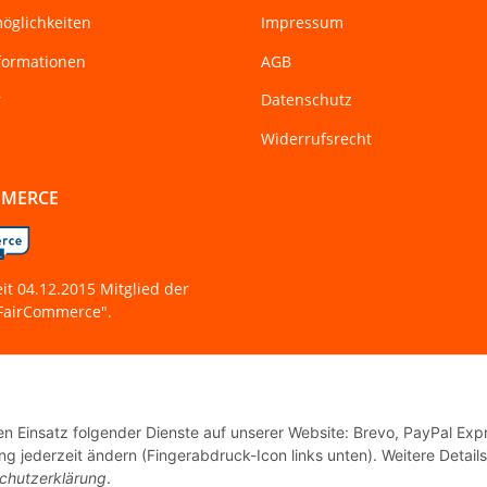
öglichkeiten
Impressum
formationen
AGB
r
Datenschutz
Widerrufsrecht
MMERCE
eit 04.12.2015 Mitglied der
 "FairCommerce".
den Einsatz folgender Dienste auf unserer Website: Brevo, PayPal Exp
g jederzeit ändern (Fingerabdruck-Icon links unten). Weitere Details
chutzerklärung
.
© Tanzworkshop.de