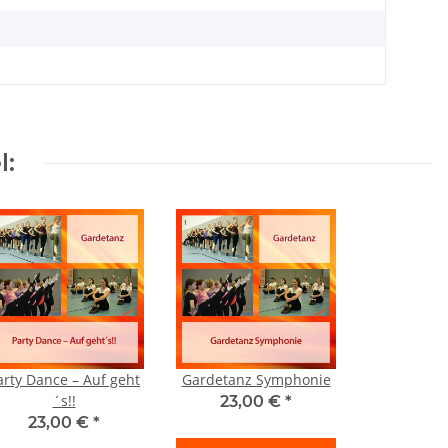
l:
arty Dance – Auf geht
Gardetanz Symphonie
´s!!
23,00 €
*
23,00 €
*