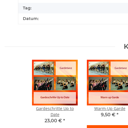
Tag:
Datum:
K
Gardeschritte Up to
Warm-Up Garde
Date
9,50 €
*
23,00 €
*