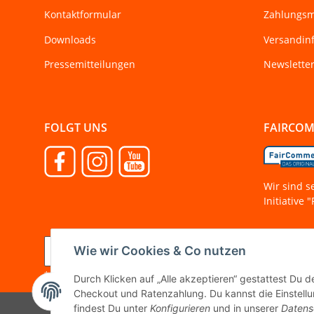
Kontaktformular
Zahlungsm
Downloads
Versandin
Pressemitteilungen
Newslette
FOLGT UNS
FAIRCO
Wir sind s
Initiative
Wie wir Cookies & Co nutzen
Vertrag widerrufen
* Alle Preise inkl. gesetzlicher MwSt.
Durch Klicken auf „Alle akzeptieren“ gestattest Du 
Checkout und Ratenzahlung. Du kannst die Einstellun
findest Du unter
Konfigurieren
und in unserer
Datens