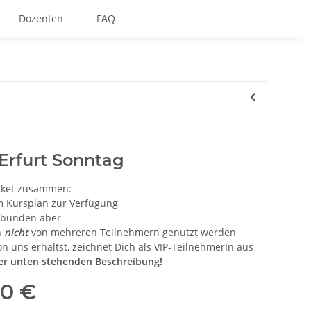
Dozenten
FAQ
 Erfurt Sonntag
icket zusammen:
em Kursplan zur Verfügung
gebunden aber
n
nicht
von mehreren Teilnehmern genutzt werden
n uns erhältst, zeichnet Dich als VIP-TeilnehmerIn aus
der unten stehenden Beschreibung!
50 €