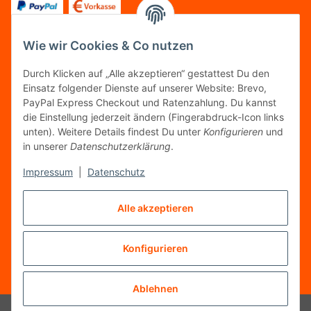
Wie wir Cookies & Co nutzen
FOLGT UNS
Durch Klicken auf „Alle akzeptieren“ gestattest Du den
Einsatz folgender Dienste auf unserer Website: Brevo,
PayPal Express Checkout und Ratenzahlung. Du kannst
die Einstellung jederzeit ändern (Fingerabdruck-Icon links
unten). Weitere Details findest Du unter
Konfigurieren
und
FAIRCOMMERCE
in unserer
Datenschutzerklärung
.
Impressum
|
Datenschutz
Wir sind seit 04.12.2015 Mitglied der Initiative
Alle akzeptieren
"FairCommerce".
Konfigurieren
Vertrag widerrufen
* Alle Preise inkl. gesetzlicher MwSt.
Ablehnen