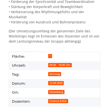
• Förderung der Synchronität und Teamkoordination
• Stärkung der Körperkraft und Beweglichkeit
• Verbesserung des Rhythmusgefühls und der
Musikalität
• Förderung von Ausdruck und Bühnenpräsenz
(Der Umsetzungsumfang der genannten Ziele des
Workshops liegt im Ermessen des Dozenten und ist von
dem Leistungsniveau der Gruppe abhängig)
Produkteigenschaft
Wert
Fläche:
1
Uhrzeit:
09:45 - 10:45 Uhr
Tag:
Sonntag
Datum:
12.04.2026
Ort:
Heidelberg
Dozenten:
Cosima Zoller