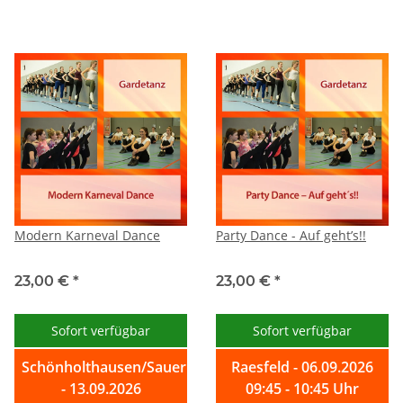
Modern Karneval Dance
Party Dance - Auf geht’s!!
23,00 €
*
23,00 €
*
Sofort verfügbar
Sofort verfügbar
Schönholthausen/Sauerland
Raesfeld - 06.09.2026
- 13.09.2026
09:45 - 10:45 Uhr