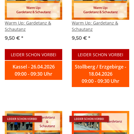
Warm Up: Gardetanz &
Warm Up: Gardetanz &
Schautanz
Schautanz
9,50 €
*
9,50 €
*
LEIDER SCHON VORBEI
LEIDER SCHON VORBEI
Kassel - 26.04.2026
Stollberg / Erzgebirge -
09:00 - 09:30 Uhr
18.04.2026
09:00 - 09:30 Uhr
LEIDER SCHON VORBEI
LEIDER SCHON VORBEI