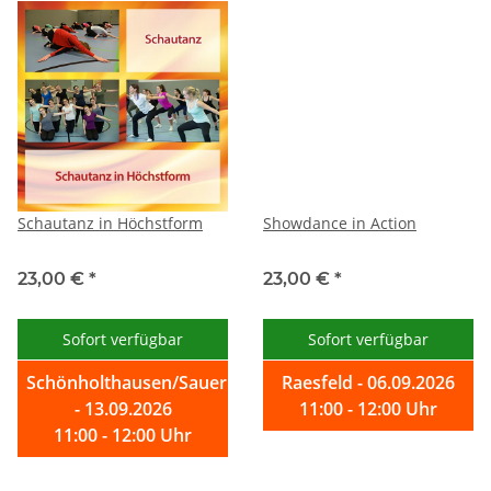
Schautanz in Höchstform
Showdance in Action
23,00 €
*
23,00 €
*
Sofort verfügbar
Sofort verfügbar
Schönholthausen/Sauerland
Raesfeld - 06.09.2026
- 13.09.2026
11:00 - 12:00 Uhr
11:00 - 12:00 Uhr