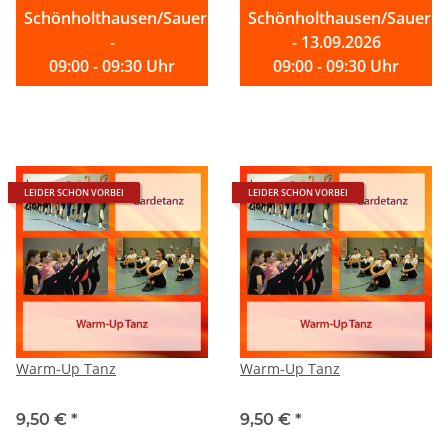
Schönholthausen/Sauerland
Schönholthausen/Sauerla
-
- 13.09.2026
09:00 - 09:30 Uhr
09:00 - 09:30 Uhr
LEIDER SCHON VORBEI
LEIDER SCHON VORBEI
Warm-Up Tanz
Warm-Up Tanz
9,50 €
*
9,50 €
*