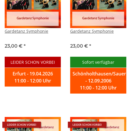
Gardetanz Symphonie
Gardetanz Symphonie
23,00 €
*
23,00 €
*
LEIDER SCHON VORBEI
Sofort verfügbar
Erfurt - 19.04.2026
Schönholthausen/Sauerla
11:00 - 12:00 Uhr
- 12.09.2006
11:00 - 12:00 Uhr
LEIDER SCHON VORBEI
LEIDER SCHON VORBEI