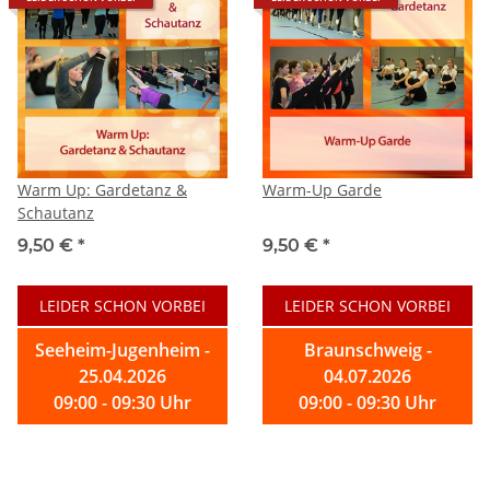
Warm Up: Gardetanz &
Warm-Up Garde
Schautanz
9,50 €
*
9,50 €
*
LEIDER SCHON VORBEI
LEIDER SCHON VORBEI
Seeheim-Jugenheim -
Braunschweig -
25.04.2026
04.07.2026
09:00 - 09:30 Uhr
09:00 - 09:30 Uhr