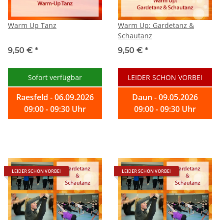
Warm Up Tanz
Warm Up: Gardetanz &
Schautanz
9,50 €
*
9,50 €
*
Sofort verfügbar
LEIDER SCHON VORBEI
Raesfeld - 06.09.2026
Daun - 09.05.2026
09:00 - 09:30 Uhr
09:00 - 09:30 Uhr
LEIDER SCHON VORBEI
LEIDER SCHON VORBEI