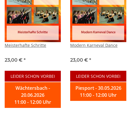
Meisterhafte Schritte
Modern Karneval Dance
23,00 €
*
23,00 €
*
LEIDER SCHON VORBEI
LEIDER SCHON VORBEI
Wächtersbach -
Piesport - 30.05.2026
20.06.2026
11:00 - 12:00 Uhr
11:00 - 12:00 Uhr