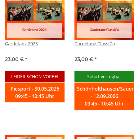
Gardetanz 2026
Gardetanz ClassiCo
23,00 €
*
23,00 €
*
LEIDER SCHON VORBEI
Sofort verfügbar
Piesport - 30.05.2026
Schönholthausen/Sauerla
09:45 - 10:45 Uhr
- 12.09.2006
09:45 - 10:45 Uhr