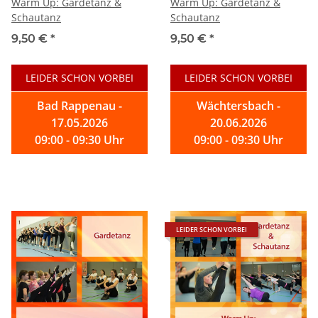
Warm Up: Gardetanz &
Warm Up: Gardetanz &
Schautanz
Schautanz
9,50 €
*
9,50 €
*
LEIDER SCHON VORBEI
LEIDER SCHON VORBEI
Bad Rappenau -
Wächtersbach -
17.05.2026
20.06.2026
09:00 - 09:30 Uhr
09:00 - 09:30 Uhr
LEIDER SCHON VORBEI