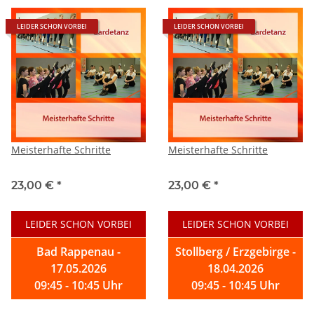
LEIDER SCHON VORBEI
LEIDER SCHON VORBEI
Meisterhafte Schritte
Meisterhafte Schritte
23,00 €
*
23,00 €
*
LEIDER SCHON VORBEI
LEIDER SCHON VORBEI
Bad Rappenau -
Stollberg / Erzgebirge -
17.05.2026
18.04.2026
09:45 - 10:45 Uhr
09:45 - 10:45 Uhr