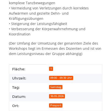
komplexe Tanzbewegungen
• Vermeidung von Verletzungen durch korrektes
Aufwärmen und gezielte Dehn- und
Kräftigungsübungen
• Steigerung der Leistungsfähigkeit
• Verbesserung der Körperwahrnehmung und
Koordination
(Der Umfang der Umsetzung der genannten Ziele des
Workshops liegt im Ermessen des Dozenten und ist von
dem Leistungsniveau der Gruppe abhängig)
Produkteigenschaft
Wert
Fläche:
1
Uhrzeit:
09:00 - 09:30 Uhr
Tag:
Samstag
Datum:
30.05.2026
Ort:
Piesport