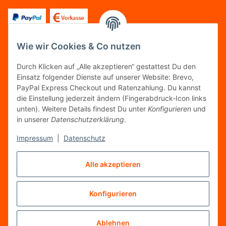
Wie wir Cookies & Co nutzen
FOLGT UNS
Durch Klicken auf „Alle akzeptieren“ gestattest Du den
Einsatz folgender Dienste auf unserer Website: Brevo,
PayPal Express Checkout und Ratenzahlung. Du kannst
die Einstellung jederzeit ändern (Fingerabdruck-Icon links
unten). Weitere Details findest Du unter
Konfigurieren
und
FAIRCOMMERCE
in unserer
Datenschutzerklärung
.
Impressum
|
Datenschutz
Wir sind seit 04.12.2015 Mitglied der Initiative
Alle akzeptieren
"FairCommerce".
Konfigurieren
Vertrag widerrufen
* Alle Preise inkl. gesetzlicher MwSt.
Ablehnen