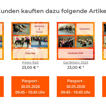
unden kauften dazu folgende Artike
Freies Rad
Gardetanz 2026
23,00 €
*
23,00 €
*
Piesport -
Piesport -
30.05.2026
30.05.2026
09:45 - 10:45 Uhr
09:45 - 10:45 Uhr