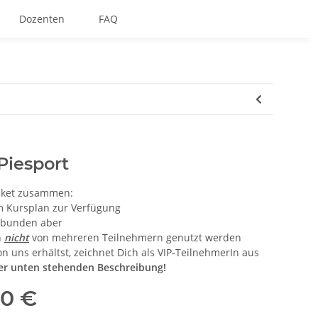
Dozenten
FAQ
Piesport
icket zusammen:
em Kursplan zur Verfügung
gebunden aber
n
nicht
von mehreren Teilnehmern genutzt werden
n uns erhältst, zeichnet Dich als VIP-TeilnehmerIn aus
der unten stehenden Beschreibung!
50 €