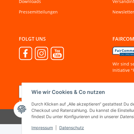
Downloads
Versandin
Pressemitteilungen
Newslette
FOLGT UNS
FAIRCO
Wir sind s
Initiative
Vertrag widerrufen
Wie wir Cookies & Co nutzen
* Alle Preise inkl. gesetzlicher MwSt.
Durch Klicken auf „Alle akzeptieren“ gestattest Du 
Checkout und Ratenzahlung. Du kannst die Einstellun
findest Du unter
Konfigurieren
und in unserer
Datens
Impressum
|
Datenschutz