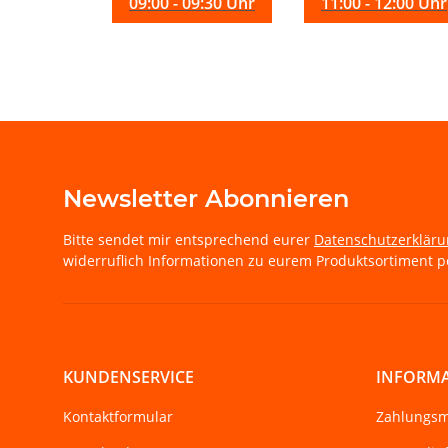
09:00 - 09:30 Uhr
11:00 - 12:00 Uhr
Newsletter Abonnieren
Bitte sendet mir entsprechend eurer
Datenschutzerklär
widerruflich Informationen zu eurem Produktsortiment pe
KUNDENSERVICE
INFORM
Kontaktformular
Zahlungsm