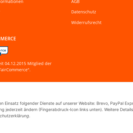
formationen
AGB
r
Datenschutz
Widerrufsrecht
MMERCE
eit 04.12.2015 Mitglied der
 "FairCommerce".
den Einsatz folgender Dienste auf unserer Website: Brevo, PayPal Exp
g jederzeit ändern (Fingerabdruck-Icon links unten). Weitere Details
© Tanzworkshop.de
chutzerklärung
.