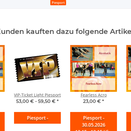
Piesport
unden kauften dazu folgende Artike
VIP-Ticket Light Piesport
Fearless Acro
53,00 € -
59,50 €
*
23,00 €
*
Piesport -
Piesport -
30.05.2026