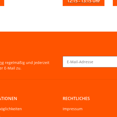
12:15 - 13:15 Uhr
ung
regelmäßig und jederzeit
r E-Mail zu.
Newsletter Abonnieren
ATIONEN
RECHTLICHES
öglichkeiten
Impressum