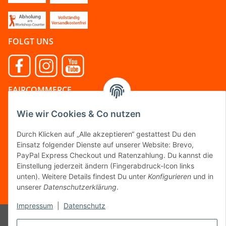
FOLGT UNS
FAIRCOMMERCE
Wie wir Cookies & Co nutzen
Wir sind seit 04.12.2015 Mitglied der Initiative
Durch Klicken auf „Alle akzeptieren“ gestattest Du den
"FairCommerce".
Einsatz folgender Dienste auf unserer Website: Brevo,
PayPal Express Checkout und Ratenzahlung. Du kannst die
Einstellung jederzeit ändern (Fingerabdruck-Icon links
Vertrag widerrufen
unten). Weitere Details findest Du unter
Konfigurieren
und in
unserer
Datenschutzerklärung
.
* Alle Preise inkl. gesetzlicher MwSt.
Impressum
|
Datenschutz
© Tanzworkshop.de
Powered by
JTL-Shop