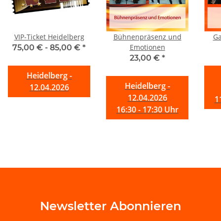
VIP-Ticket Heidelberg
Bühnenpräsenz und
Ga
Emotionen
75,00 € -
85,00 €
*
23,00 €
*
Heidelberg -
Heidelberg -
12.04.2026
12.04.2026
1
16:30 - 17:30 Uhr
Newsletter Abonnieren