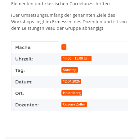
Elementen und klassischen Gardetanzschritten
(Der Umsetzungsumfang der genannten Ziele des
Workshops liegt im Ermessen des Dozenten und ist von
dem Leistungsniveau der Gruppe abhängig)
Produkteigenschaft
Wert
Fläche:
1
Uhrzeit:
14:00 - 15:00 Uhr
Tag:
Sonntag
Datum:
12.04.2026
Ort:
Heidelberg
Dozenten:
Cosima Zoller