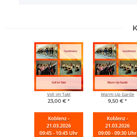
K
Voll im Takt
Warm-Up Garde
23,00 €
*
9,50 €
*
Koblenz -
Koblenz -
21.03.2026
21.03.2026
09:45 - 10:45 Uhr
09:00 - 09:30 Uhr