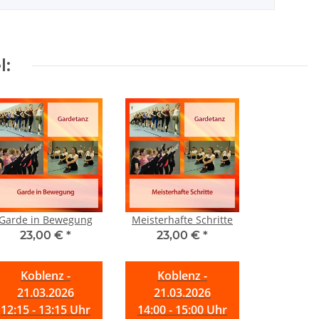
l:
Garde in Bewegung
Meisterhafte Schritte
23,00 €
*
23,00 €
*
Koblenz -
Koblenz -
21.03.2026
21.03.2026
12:15 - 13:15 Uhr
14:00 - 15:00 Uhr