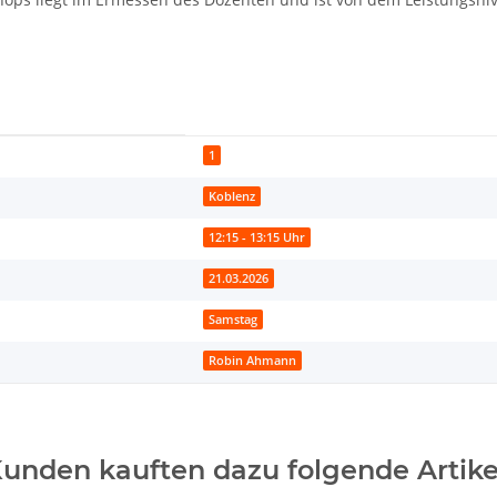
1
Koblenz
12:15 - 13:15 Uhr
21.03.2026
Samstag
Robin Ahmann
unden kauften dazu folgende Artike