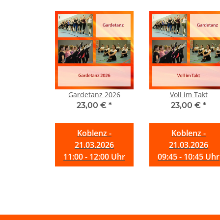
Gardetanz 2026
Voll im Takt
23,00 €
*
23,00 €
*
Koblenz -
Koblenz -
21.03.2026
21.03.2026
11:00 - 12:00 Uhr
09:45 - 10:45 Uhr