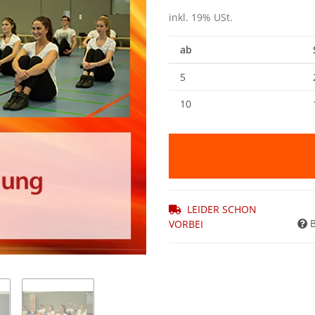
inkl. 19% USt.
ab
5
10
LEIDER SCHON
VORBEI