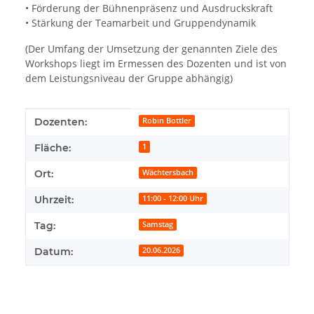
• Förderung der Bühnenpräsenz und Ausdruckskraft
• Stärkung der Teamarbeit und Gruppendynamik
(Der Umfang der Umsetzung der genannten Ziele des
Workshops liegt im Ermessen des Dozenten und ist von
dem Leistungsniveau der Gruppe abhängig)
Produkteigenschaft
Wert
Dozenten:
Robin Bottler
Fläche:
1
Ort:
Wächtersbach
Uhrzeit:
11:00 - 12:00 Uhr
Tag:
Samstag
Datum:
20.06.2026