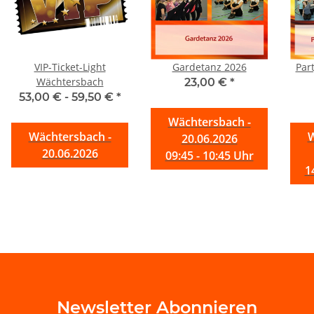
VIP-Ticket-Light
Gardetanz 2026
Par
Wächtersbach
23,00 €
*
53,00 € -
59,50 €
*
Wächtersbach -
Wächtersbach -
W
20.06.2026
20.06.2026
09:45 - 10:45 Uhr
1
Newsletter Abonnieren