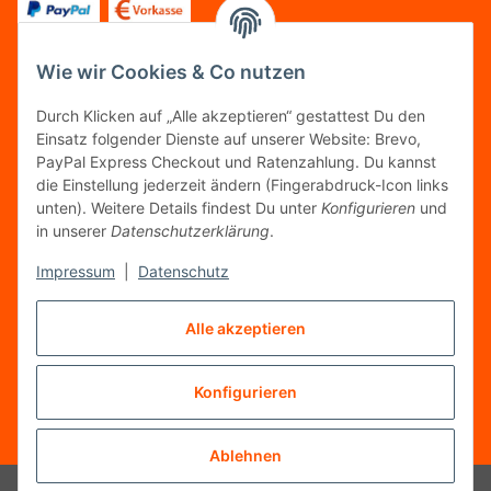
Wie wir Cookies & Co nutzen
FOLGT UNS
Durch Klicken auf „Alle akzeptieren“ gestattest Du den
Einsatz folgender Dienste auf unserer Website: Brevo,
PayPal Express Checkout und Ratenzahlung. Du kannst
die Einstellung jederzeit ändern (Fingerabdruck-Icon links
unten). Weitere Details findest Du unter
Konfigurieren
und
FAIRCOMMERCE
in unserer
Datenschutzerklärung
.
Impressum
|
Datenschutz
Wir sind seit 04.12.2015 Mitglied der Initiative
Alle akzeptieren
"FairCommerce".
Konfigurieren
Vertrag widerrufen
* Alle Preise inkl. gesetzlicher MwSt.
Ablehnen