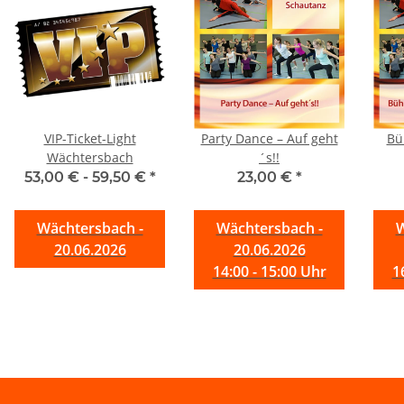
VIP-Ticket-Light
Party Dance – Auf geht
Bü
Wächtersbach
´s!!
53,00 € -
59,50 €
*
23,00 €
*
Wächtersbach -
Wächtersbach -
W
20.06.2026
20.06.2026
14:00 - 15:00 Uhr
1