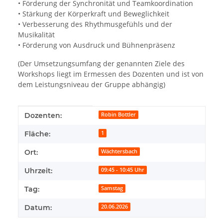
• Förderung der Synchronität und Teamkoordination
• Stärkung der Körperkraft und Beweglichkeit
• Verbesserung des Rhythmusgefühls und der
Musikalität
• Förderung von Ausdruck und Bühnenpräsenz
(Der Umsetzungsumfang der genannten Ziele des
Workshops liegt im Ermessen des Dozenten und ist von
dem Leistungsniveau der Gruppe abhängig)
Produkteigenschaft
Wert
Dozenten:
Robin Bottler
Fläche:
1
Ort:
Wächtersbach
Uhrzeit:
09:45 - 10:45 Uhr
Tag:
Samstag
Datum:
20.06.2026