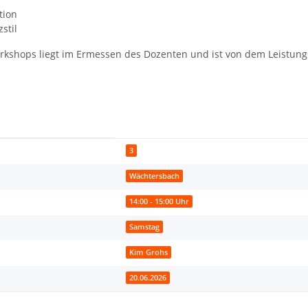
tion
stil
kshops liegt im Ermessen des Dozenten und ist von dem Leistun
3
Wächtersbach
14:00 - 15:00 Uhr
Samstag
Kim Grohs
20.06.2026