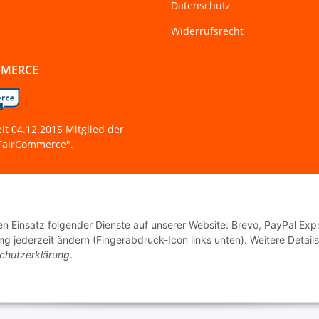
r
Datenschutz
Widerrufsrecht
MMERCE
eit 04.12.2015 Mitglied der
 "FairCommerce".
den Einsatz folgender Dienste auf unserer Website: Brevo, PayPal Exp
g jederzeit ändern (Fingerabdruck-Icon links unten). Weitere Details
© Tanzworkshop.de
chutzerklärung
.