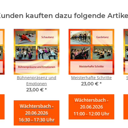
unden kauften dazu folgende Artike
Bühnenpräsenz und
Meisterhafte Schritte
Emotionen
23,00 €
*
23,00 €
*
Wächtersbach -
Wächtersbach -
20.06.2026
20.06.2026
11:00 - 12:00 Uhr
16:30 - 17:30 Uhr