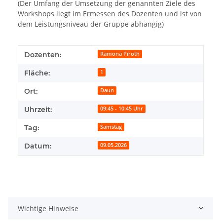
(Der Umfang der Umsetzung der genannten Ziele des
Workshops liegt im Ermessen des Dozenten und ist von
dem Leistungsniveau der Gruppe abhängig)
Produkteigenschaft
Wert
Dozenten:
Ramona Piroth
Fläche:
1
Ort:
Daun
Uhrzeit:
09:45 - 10:45 Uhr
Tag:
Samstag
Datum:
09.05.2026
Wichtige Hinweise