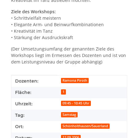
Kreativität im Tanz ausleben möchten.
Ziele des Workshops:
• Schrittvielfalt meistern
• Elegante Arm- und Beinwurfkombinationen
• Kreativität im Tanz
• Stärkung der Ausdruckskraft
(Der Umsetzungsumfang der genannten Ziele des
Workshops liegt im Ermessen des Dozenten und ist von
dem Leistungsniveau der Gruppe abhängig)
Produkteigenschaft
Wert
Dozenten:
Ramona Piroth
Fläche:
1
Uhrzeit:
09:45 - 10:45 Uhr
Tag:
Samstag
Ort:
Schönholthausen/Sauerland
Datum:
12.09.2006