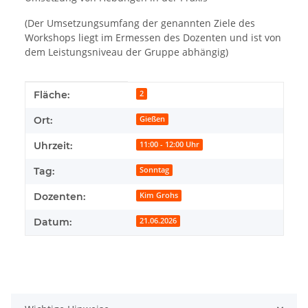
(Der Umsetzungsumfang der genannten Ziele des
Workshops liegt im Ermessen des Dozenten und ist von
dem Leistungsniveau der Gruppe abhängig)
Produkteigenschaft
Wert
Fläche:
2
Ort:
Gießen
Uhrzeit:
11:00 - 12:00 Uhr
Tag:
Sonntag
Dozenten:
Kim Grohs
Datum:
21.06.2026