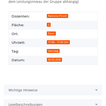
dem Leistungsniveau der Gruppe abhängig)
Produkteigenschaft
Wert
Dozenten:
Ramona Piroth
Fläche:
2
Ort:
Daun
Uhrzeit:
17:30 - 17:45 Uhr
Tag:
Samstag
Datum:
09.05.2026
Wichtige Hinweise
Levelbeschreibungen