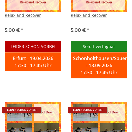
Relax and Recover
Relax and Recover
5,00 €
*
5,00 €
*
LEIDER SCHON VORBEI
Sofort verfügbar
Erfurt - 19.04.2026
Schönholthausen/Sauerla
17:30 - 17:45 Uhr
- 13.09.2026
17:30 - 17:45 Uhr
LEIDER SCHON VORBEI
LEIDER SCHON VORBEI