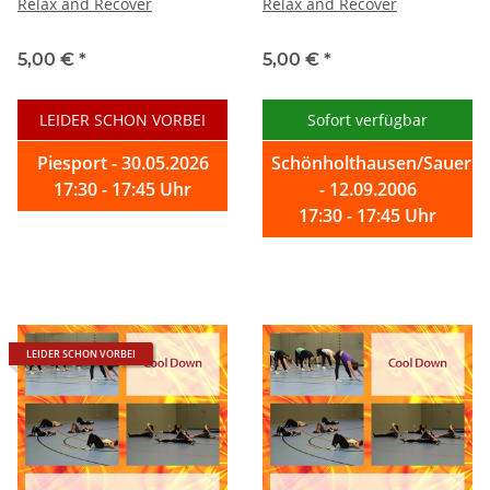
Relax and Recover
Relax and Recover
5,00 €
*
5,00 €
*
LEIDER SCHON VORBEI
Sofort verfügbar
Piesport - 30.05.2026
Schönholthausen/Sauerla
17:30 - 17:45 Uhr
- 12.09.2006
17:30 - 17:45 Uhr
LEIDER SCHON VORBEI