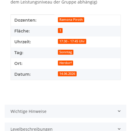
dem Leistungsniveau der Gruppe abhängig)
Produkteigenschaft
Wert
Dozenten:
Ramona Piroth
Fläche:
1
Uhrzeit:
17:30 - 17:45 Uhr
Tag:
Sonntag
Ort:
Herdorf
Datum:
14.06.2026
Wichtige Hinweise
Levelbeschreibungen