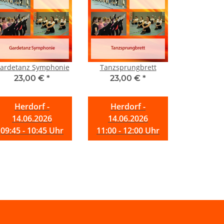
ardetanz Symphonie
Tanzsprungbrett
23,00 €
*
23,00 €
*
Herdorf -
Herdorf -
14.06.2026
14.06.2026
09:45 - 10:45 Uhr
11:00 - 12:00 Uhr