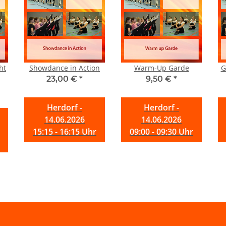
ht
Showdance in Action
Warm-Up Garde
G
23,00 €
*
9,50 €
*
Herdorf -
Herdorf -
14.06.2026
14.06.2026
15:15 - 16:15 Uhr
09:00 - 09:30 Uhr