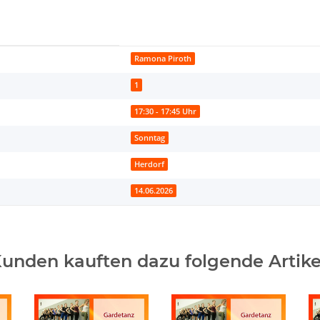
Ramona Piroth
1
17:30 - 17:45 Uhr
Sonntag
Herdorf
14.06.2026
unden kauften dazu folgende Artike