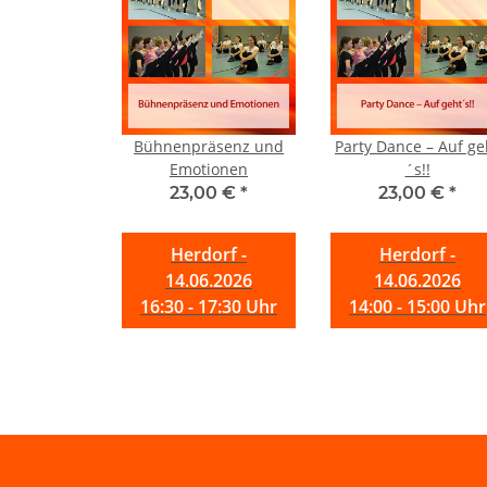
Bühnenpräsenz und
Party Dance – Auf ge
Emotionen
´s!!
23,00 €
*
23,00 €
*
Herdorf -
Herdorf -
14.06.2026
14.06.2026
16:30 - 17:30 Uhr
14:00 - 15:00 Uhr