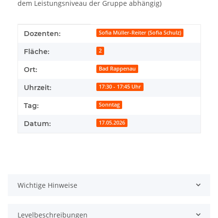
dem Leistungsniveau der Gruppe abhängig)
Produkteigenschaft
Wert
Dozenten:
Sofia Müller-Reiter (Sofia Schulz)
Fläche:
2
Ort:
Bad Rappenau
Uhrzeit:
17:30 - 17:45 Uhr
Tag:
Sonntag
Datum:
17.05.2026
Wichtige Hinweise
Levelbeschreibungen