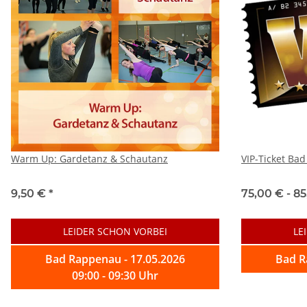
Warm Up: Gardetanz & Schautanz
VIP-Ticket Ba
9,50 €
*
75,00 € -
85
LEIDER SCHON VORBEI
LE
Bad Rappenau - 17.05.2026
Bad R
09:00 - 09:30 Uhr