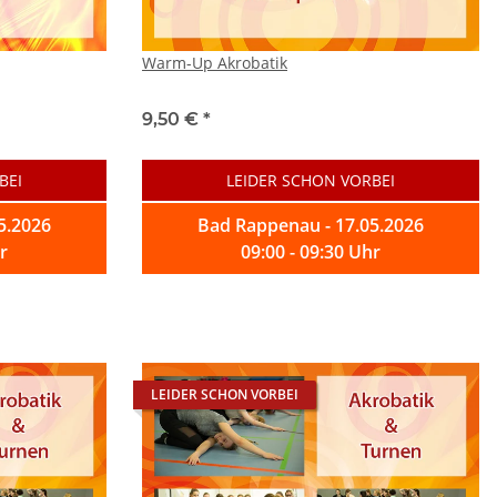
Warm-Up Akrobatik
9,50 €
*
BEI
LEIDER SCHON VORBEI
5.2026
Bad Rappenau - 17.05.2026
r
09:00 - 09:30 Uhr
LEIDER SCHON VORBEI