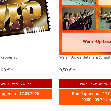
d Rappenau
Warm Up: Gardetanz & Schaut
,00 €
*
9,50 €
*
IDER SCHON VORBEI
LEIDER SCHON VOR
appenau - 17.05.2026
Bad Rappenau - 17.0
09:00 - 09:30 Uh