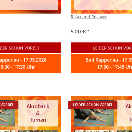
Relax and Recover
5,00 €
*
IDER SCHON VORBEI
LEIDER SCHON VOR
appenau - 17.05.2026
Bad Rappenau - 17.0
16:30 - 17:30 Uhr
17:30 - 17:45 Uh
 VORBEI
LEIDER SCHON VORBEI