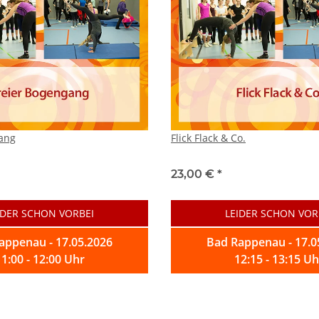
ang
Flick Flack & Co.
23,00 €
*
IDER SCHON VORBEI
LEIDER SCHON VOR
appenau - 17.05.2026
Bad Rappenau - 17.0
11:00 - 12:00 Uhr
12:15 - 13:15 Uh