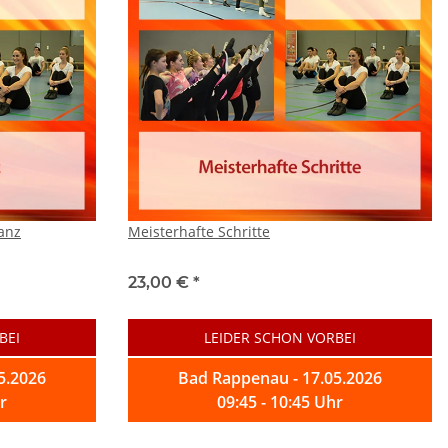
anz
Meisterhafte Schritte
23,00 €
*
BEI
LEIDER SCHON VORBEI
5.2026
Bad Rappenau - 17.05.2026
r
09:45 - 10:45 Uhr