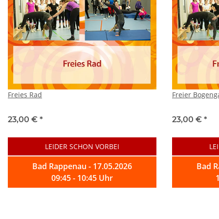
Freies Rad
Freier Bogeng
23,00 €
*
23,00 €
*
LEIDER SCHON VORBEI
LE
Bad Rappenau - 17.05.2026
Bad R
09:45 - 10:45 Uhr