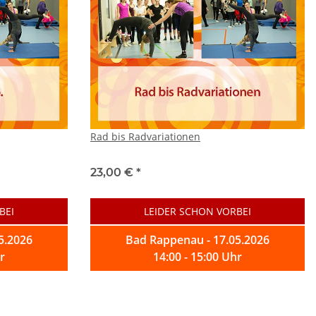
Rad bis Radvariationen
23,00 €
*
BEI
LEIDER SCHON VORBEI
5.2026
Bad Rappenau - 17.05.2026
r
14:00 - 15:00 Uhr