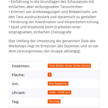
• Einführung in die Grundlagen des Schautanzes mit
einfachen, aber wirkungsvollen Tanzschritten
• Erlernen von Armbewegungen und Bildwechseln, um
den Tanz ausdrucksstark und dynamisch zu gestalten
• Förderung der Koordination und Körperbeherrschung
• Spaß und Kreativität beim Erarbeiten einer
einprägsamen, einfachen Choreografie
(Der Umfang der Umsetzung der genannten Ziele des
Workshops liegt im Ermessen des Dozenten und ist von
dem Leistungsniveau der Gruppe abhängig)
Produkteigenschaft
Wert
Dozenten:
Sofia Müller-Reiter (Sofia Schulz)
Fläche:
3
Ort:
Bad Rappenau
Uhrzeit:
14:00 - 15:00 Uhr
Tag:
Sonntag