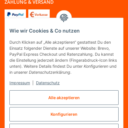
ZAHLUNG & VERSAND
Wie wir Cookies & Co nutzen
FOLGT UNS
Durch Klicken auf „Alle akzeptieren“ gestattest Du den
Einsatz folgender Dienste auf unserer Website: Brevo,
PayPal Express Checkout und Ratenzahlung. Du kannst
die Einstellung jederzeit ändern (Fingerabdruck-Icon links
unten). Weitere Details findest Du unter
Konfigurieren
und
FAIRCOMMERCE
in unserer
Datenschutzerklärung
.
Impressum
|
Datenschutz
Wir sind seit 04.12.2015 Mitglied der Initiative
Alle akzeptieren
"FairCommerce".
Konfigurieren
Vertrag widerrufen
* Alle Preise inkl. gesetzlicher MwSt.