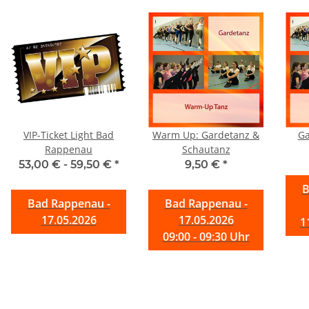
VIP-Ticket Light Bad
Warm Up: Gardetanz &
Ga
Rappenau
Schautanz
53,00 € -
59,50 €
*
9,50 €
*
B
Bad Rappenau -
Bad Rappenau -
17.05.2026
17.05.2026
1
09:00 - 09:30 Uhr