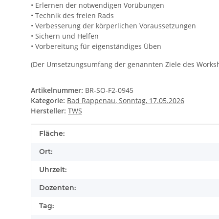
• Erlernen der notwendigen Vorübungen
• Technik des freien Rads
• Verbesserung der körperlichen Voraussetzungen
• Sichern und Helfen
• Vorbereitung für eigenständiges Üben
(Der Umsetzungsumfang der genannten Ziele des Worksh
Artikelnummer:
BR-SO-F2-0945
Kategorie:
Bad Rappenau, Sonntag, 17.05.2026
Hersteller:
TWS
Produkteigenschaft
Wert
Fläche:
Ort:
Uhrzeit:
Dozenten:
Tag: