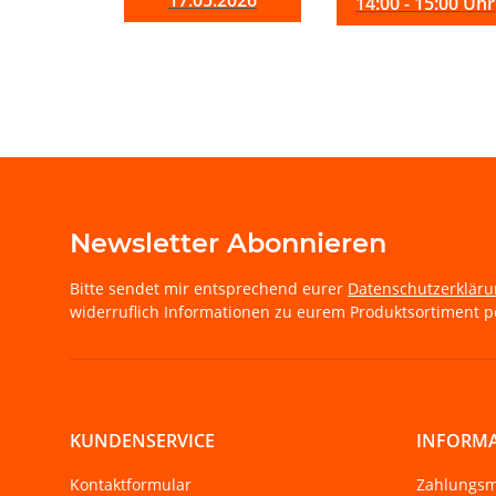
17.05.2026
14:00 - 15:00 Uhr
Newsletter Abonnieren
Bitte sendet mir entsprechend eurer
Datenschutzerklär
widerruflich Informationen zu eurem Produktsortiment pe
KUNDENSERVICE
INFORM
Kontaktformular
Zahlungsm