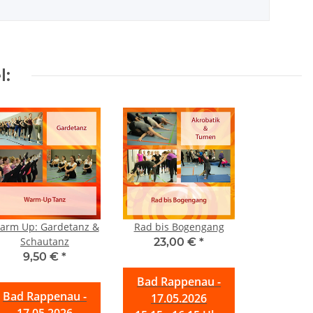
l:
arm Up: Gardetanz &
Rad bis Bogengang
Schautanz
23,00 €
*
9,50 €
*
Bad Rappenau -
Bad Rappenau -
17.05.2026