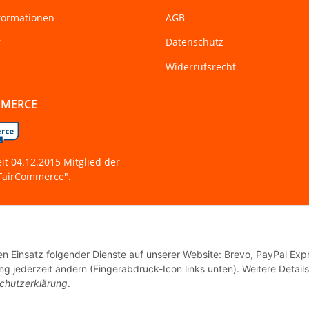
formationen
AGB
r
Datenschutz
Widerrufsrecht
MMERCE
eit 04.12.2015 Mitglied der
 "FairCommerce".
den Einsatz folgender Dienste auf unserer Website: Brevo, PayPal Exp
g jederzeit ändern (Fingerabdruck-Icon links unten). Weitere Details
© Tanzworkshop.de
chutzerklärung
.