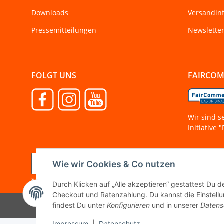
Downloads
Versandin
Pressemitteilungen
Newslette
FOLGT UNS
FAIRCO
Wir sind s
Initiative
Vertrag widerrufen
Wie wir Cookies & Co nutzen
* Alle Preise inkl. gesetzlicher MwSt.
Durch Klicken auf „Alle akzeptieren“ gestattest Du 
Checkout und Ratenzahlung. Du kannst die Einstellun
findest Du unter
Konfigurieren
und in unserer
Datens
Impressum
|
Datenschutz