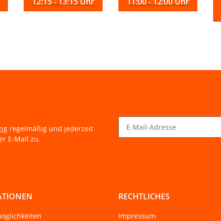
12:15 - 13:15 Uhr
11:00 - 12:00 Uhr
ung
regelmäßig und jederzeit
r E-Mail zu.
Newsletter Abonnieren
ATIONEN
RECHTLICHES
öglichkeiten
Impressum