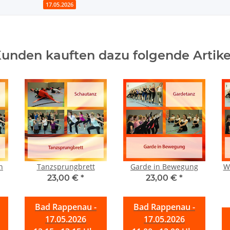
17.05.2026
unden kauften dazu folgende Artike
n
Tanzsprungbrett
Garde in Bewegung
W
23,00 €
*
23,00 €
*
Bad Rappenau -
Bad Rappenau -
17.05.2026
17.05.2026