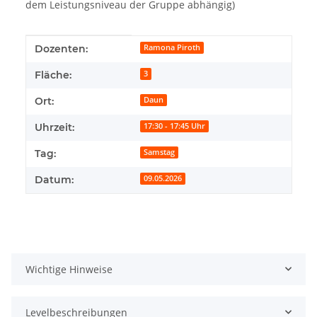
dem Leistungsniveau der Gruppe abhängig)
Produkteigenschaft
Wert
Dozenten:
Ramona Piroth
Fläche:
3
Ort:
Daun
Uhrzeit:
17:30 - 17:45 Uhr
Tag:
Samstag
Datum:
09.05.2026
Wichtige Hinweise
Levelbeschreibungen