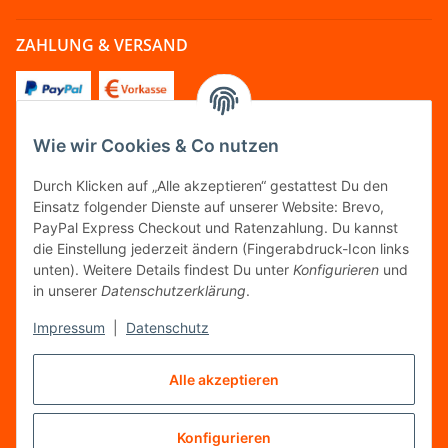
ZAHLUNG & VERSAND
Wie wir Cookies & Co nutzen
FOLGT UNS
Durch Klicken auf „Alle akzeptieren“ gestattest Du den
Einsatz folgender Dienste auf unserer Website: Brevo,
PayPal Express Checkout und Ratenzahlung. Du kannst
die Einstellung jederzeit ändern (Fingerabdruck-Icon links
unten). Weitere Details findest Du unter
Konfigurieren
und
FAIRCOMMERCE
in unserer
Datenschutzerklärung
.
Impressum
|
Datenschutz
Wir sind seit 04.12.2015 Mitglied der Initiative
Alle akzeptieren
"FairCommerce".
Konfigurieren
Vertrag widerrufen