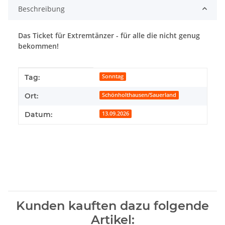
Beschreibung
Das Ticket für Extremtänzer - für alle die nicht genug
bekommen!
Produkteigenschaft
Wert
Tag:
Sonntag
Ort:
Schönholthausen/Sauerland
Datum:
13.09.2026
Kunden kauften dazu folgende
Artikel: