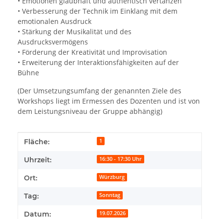
• Emotionen glaubhaft und authentisch vertanzen
• Verbesserung der Technik im Einklang mit dem
emotionalen Ausdruck
• Stärkung der Musikalität und des
Ausdrucksvermögens
• Förderung der Kreativität und Improvisation
• Erweiterung der Interaktionsfähigkeiten auf der
Bühne
(Der Umsetzungsumfang der genannten Ziele des
Workshops liegt im Ermessen des Dozenten und ist von
dem Leistungsniveau der Gruppe abhängig)
Produkteigenschaft
Wert
Fläche:
1
Uhrzeit:
16:30 - 17:30 Uhr
Ort:
Würzburg
Tag:
Sonntag
Datum:
19.07.2026