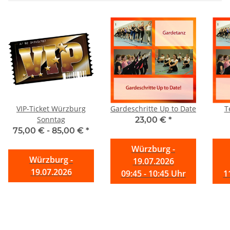
VIP-Ticket Würzburg
Gardeschritte Up to Date
T
Sonntag
23,00 €
*
75,00 € -
85,00 €
*
Würzburg -
Würzburg -
19.07.2026
19.07.2026
09:45 - 10:45 Uhr
1