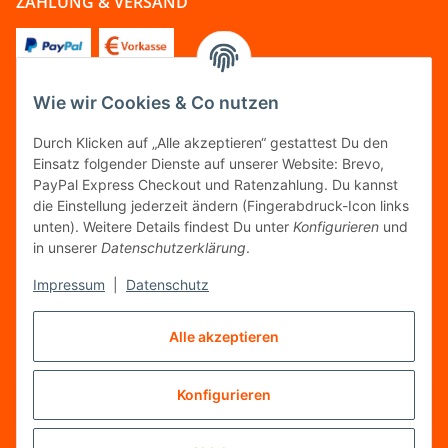
ZAHLUNG & VERSAND
Wie wir Cookies & Co nutzen
FOLGT UNS
Durch Klicken auf „Alle akzeptieren“ gestattest Du den
Einsatz folgender Dienste auf unserer Website: Brevo,
PayPal Express Checkout und Ratenzahlung. Du kannst
die Einstellung jederzeit ändern (Fingerabdruck-Icon links
unten). Weitere Details findest Du unter
Konfigurieren
und
FAIRCOMMERCE
in unserer
Datenschutzerklärung
.
Impressum
|
Datenschutz
Wir sind seit 04.12.2015 Mitglied der Initiative
Alle akzeptieren
"FairCommerce".
Konfigurieren
Vertrag widerrufen
* Alle Preise inkl. gesetzlicher MwSt.