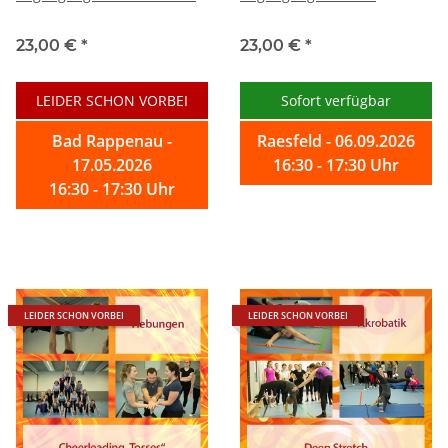
23,00 €
*
23,00 €
*
LEIDER SCHON VORBEI
Sofort verfügbar
Bad Rappenau -
Raesfeld - 06.09.2026
17.05.2026
16:30 - 17:30 Uhr
16:30 - 17:30 Uhr
LEIDER SCHON VORBEI
LEIDER SCHON VORBEI