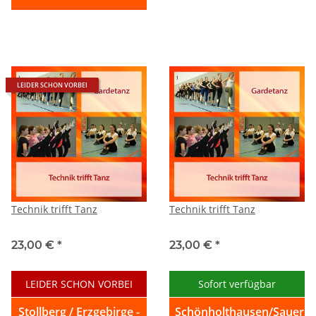
LEIDER SCHON VORBEI
Technik trifft Tanz
Technik trifft Tanz
23,00 €
*
23,00 €
*
LEIDER SCHON VORBEI
Sofort verfügbar
Stollberg / Erzgebirge -
Schönholthausen/Sauerla