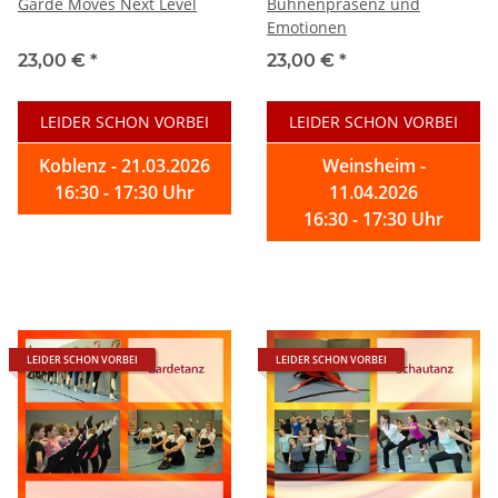
Garde Moves Next Level
Bühnenpräsenz und
Emotionen
23,00 €
*
23,00 €
*
LEIDER SCHON VORBEI
LEIDER SCHON VORBEI
Koblenz - 21.03.2026
Weinsheim -
16:30 - 17:30 Uhr
11.04.2026
16:30 - 17:30 Uhr
LEIDER SCHON VORBEI
LEIDER SCHON VORBEI