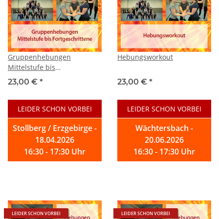
Gruppenhebungen
Hebungsworkout
Mittelstufe bis
Fortgeschrittene
23,00 €
*
23,00 €
*
LEIDER SCHON VORBEI
LEIDER SCHON VORBEI
Stollberg / Erzgebirge -
Wächtersbach -
18.04.2026
20.06.2026
16:30 - 17:30 Uhr
16:30 - 17:30 Uhr
LEIDER SCHON VORBEI
LEIDER SCHON VORBEI