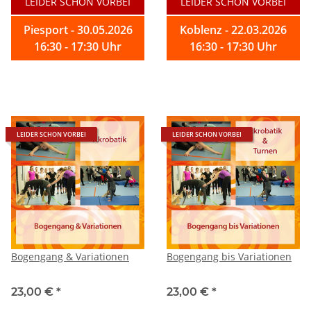
LEIDER SCHON VORBEI
LEIDER SCHON VORBEI
Piesport - 30.05.2026
Koblenz - 22.03.2026
16:30 - 17:30 Uhr
16:30 - 17:30 Uhr
LEIDER SCHON VORBEI
LEIDER SCHON VORBEI
Bogengang & Variationen
Bogengang bis Variationen
23,00 €
*
23,00 €
*