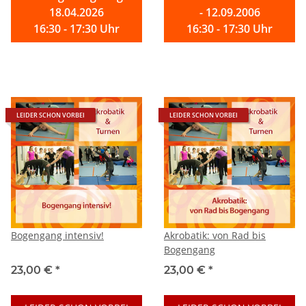
18.04.2026
- 12.09.2006
16:30 - 17:30 Uhr
16:30 - 17:30 Uhr
LEIDER SCHON VORBEI
LEIDER SCHON VORBEI
Bogengang intensiv!
Akrobatik: von Rad bis
Bogengang
23,00 €
*
23,00 €
*