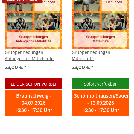
Gruppenhebungen
Gruppenhebungen
Anfänger bis Mittelstufe
Mittelstufe
23,00 €
*
23,00 €
*
LEIDER SCHON VORBEI
Sofort verfügbar
Braunschweig -
Schönholthausen/Sauerla
04.07.2026
- 13.09.2026
16:30 - 17:30 Uhr
16:30 - 17:30 Uhr