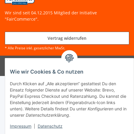
Wir sind seit 04.12.2015 Mitglied der Initiative
"FairCommerce".
Vertrag widerrufen
* Alle Preise inkl. gesetzlicher MwSt.
© Tanzworkshop.de
Powered by
JTL-Shop
Wie wir Cookies & Co nutzen
Durch Klicken auf „Alle akzeptieren“ gestattest Du den
Einsatz folgender Dienste auf unserer Website: Brevo,
PayPal Express Checkout und Ratenzahlung. Du kannst die
Einstellung jederzeit ändern (Fingerabdruck-Icon links
unten). Weitere Details findest Du unter
Konfigurieren
und in
unserer
Datenschutzerklärung
.
Impressum
|
Datenschutz