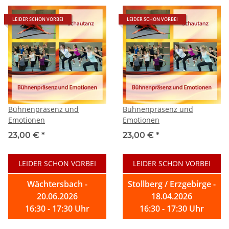
LEIDER SCHON VORBEI
LEIDER SCHON VORBEI
Bühnenpräsenz und
Bühnenpräsenz und
Emotionen
Emotionen
23,00 €
*
23,00 €
*
LEIDER SCHON VORBEI
LEIDER SCHON VORBEI
Wächtersbach -
Stollberg / Erzgebirge -
20.06.2026
18.04.2026
16:30 - 17:30 Uhr
16:30 - 17:30 Uhr