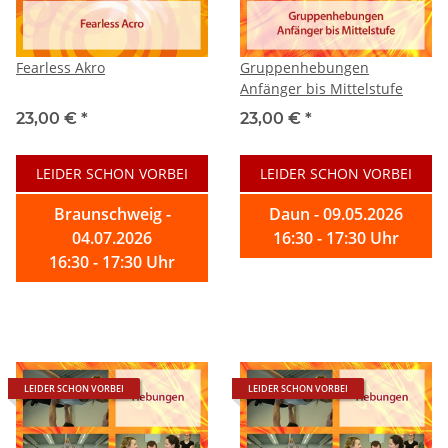
Fearless Akro
Gruppenhebungen
Anfänger bis Mittelstufe
23,00 €
*
23,00 €
*
LEIDER SCHON VORBEI
LEIDER SCHON VORBEI
Braunschweig -
Daun - 09.05.2026
04.07.2026
16:30 - 17:30 Uhr
16:30 - 17:30 Uhr
LEIDER SCHON VORBEI
LEIDER SCHON VORBEI