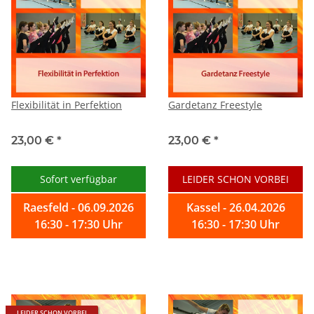
Flexibilität in Perfektion
Gardetanz Freestyle
23,00 €
*
23,00 €
*
Sofort verfügbar
LEIDER SCHON VORBEI
Raesfeld - 06.09.2026
Kassel - 26.04.2026
16:30 - 17:30 Uhr
16:30 - 17:30 Uhr
LEIDER SCHON VORBEI