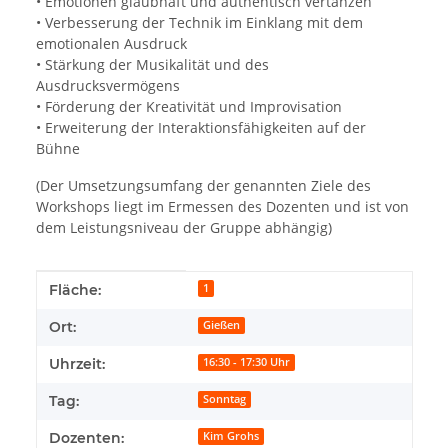
• Emotionen glaubhaft und authentisch vertanzen
• Verbesserung der Technik im Einklang mit dem
emotionalen Ausdruck
• Stärkung der Musikalität und des
Ausdrucksvermögens
• Förderung der Kreativität und Improvisation
• Erweiterung der Interaktionsfähigkeiten auf der
Bühne
(Der Umsetzungsumfang der genannten Ziele des
Workshops liegt im Ermessen des Dozenten und ist von
dem Leistungsniveau der Gruppe abhängig)
Produkteigenschaft
Wert
Fläche:
1
Ort:
Gießen
Uhrzeit:
16:30 - 17:30 Uhr
Tag:
Sonntag
Dozenten:
Kim Grohs