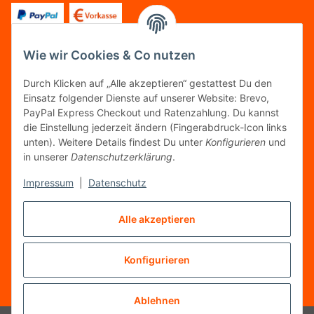
Wie wir Cookies & Co nutzen
FOLGT UNS
Durch Klicken auf „Alle akzeptieren“ gestattest Du den
Einsatz folgender Dienste auf unserer Website: Brevo,
PayPal Express Checkout und Ratenzahlung. Du kannst
die Einstellung jederzeit ändern (Fingerabdruck-Icon links
unten). Weitere Details findest Du unter
Konfigurieren
und
FAIRCOMMERCE
in unserer
Datenschutzerklärung
.
Impressum
|
Datenschutz
Wir sind seit 04.12.2015 Mitglied der Initiative
Alle akzeptieren
"FairCommerce".
Konfigurieren
Vertrag widerrufen
* Alle Preise inkl. gesetzlicher MwSt.
Ablehnen